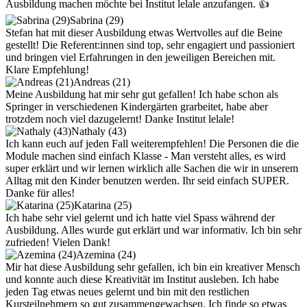
Ausbildung machen möchte bei Institut lelale anzufangen. 👍
Sabrina (29)
Stefan hat mit dieser Ausbildung etwas Wertvolles auf die Beine
gestellt! Die Referent:innen sind top, sehr engagiert und passioniert
und bringen viel Erfahrungen in den jeweiligen Bereichen mit.
Klare Empfehlung!
Andreas (21)
Meine Ausbildung hat mir sehr gut gefallen! Ich habe schon als
Springer in verschiedenen Kindergärten grarbeitet, habe aber
trotzdem noch viel dazugelernt! Danke Institut lelale!
Nathaly (43)
Ich kann euch auf jeden Fall weiterempfehlen! Die Personen die die
Module machen sind einfach Klasse - Man versteht alles, es wird
super erklärt und wir lernen wirklich alle Sachen die wir in unserem
Alltag mit den Kinder benutzen werden. Ihr seid einfach SUPER.
Danke für alles!
Katarina (25)
Ich habe sehr viel gelernt und ich hatte viel Spass während der
Ausbildung. Alles wurde gut erklärt und war informativ. Ich bin sehr
zufrieden! Vielen Dank!
Azemina (24)
Mir hat diese Ausbildung sehr gefallen, ich bin ein kreativer Mensch
und konnte auch diese Kreativität im Institut ausleben. Ich habe
jeden Tag etwas neues gelernt und bin mit den restlichen
Kursteilnehmern so gut zusammengewachsen. Ich finde so etwas