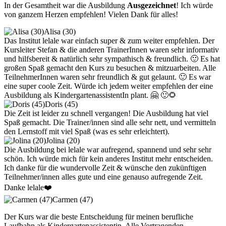
In der Gesamtheit war die Ausbildung
Ausgezeichnet
! Ich würde
von ganzem Herzen empfehlen! Vielen Dank für alles!
Alisa (30)
Das Institut lelale war einfach super & zum weiter empfehlen. Der
Kursleiter Stefan & die anderen TrainerInnen waren sehr informativ
und hilfsbereit & natürlich sehr sympathisch & freundlich. 🙂 Es hat
großen Spaß gemacht den Kurs zu besuchen & mitzuarbeiten. Alle
TeilnehmerInnen waren sehr freundlich & gut gelaunt. 🙂 Es war
eine super coole Zeit. Würde ich jedem weiter empfehlen der eine
Ausbildung als KindergartenassistentIn plant. 🤗 🙂🌻
Doris (45)
Die Zeit ist leider zu schnell vergangen! Die Ausbildung hat viel
Spaß gemacht. Die Trainer/innen sind alle sehr nett, und vermitteln
den Lernstoff mit viel Spaß (was es sehr erleichtert).
Jolina (20)
Die Ausbildung bei lelale war aufregend, spannend und sehr sehr
schön. Ich würde mich für kein anderes Institut mehr entscheiden.
Ich danke für die wundervolle Zeit & wünsche den zukünftigen
Teilnehmer/innen alles gute und eine genauso aufregende Zeit.
Danke lelale❤️
Carmen (47)
Der Kurs war die beste Entscheidung für meinen berufliche
Laufbahn als Kindergartenassistentin. Alle Vortragenden,