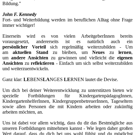
Bildung."
John F. Kennedy
Fort- und Weiterbildung werden im beruflichen Alltag ohne Frage
immer wichtiger!
Einerseits wird es von vielen ArbeitgeberInnen bereits
vorausgesetzt, andererseits ist es natürlich auch ein
persönlicher
Vorteil
sich regelmäßig weiterzubilden - Um
am
aktuellen Stand
zu bleiben, um
Neues
zu
lernen
,
um
andere
Ansichten
zu gewinnen und vielleicht die
eigenen
Ansichten
zu
reflektieren
- Einfach um sich selbst weiterzubilden
und weiterzuentwickeln.
Ganz klar:
LE
BENS
LA
NGES
LE
RNEN lautet die Devise.
Um dich bei deiner Weiterentwicklung zu unterstützen bieten wir
spezielle Fortbildungen für KindergartenpädagogInnen,
KindergartenhelferInnen, KindergruppenbetreuerInnen, Tageseltern
sowie allen Personen die mit Kindern arbeiten oder zukünftig
arbeiten möchten, an.
Uns ist dabei vor allem wichtig, dass du dir das Bestmögliche aus
unseren Fortbildungen mitnehmen kannst - Wie legen daher großen
Wert darauf, dass du dich bei uns wohl fühlst und du möglichst