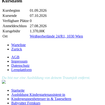
Kursdaten
Kursbeginn
01.09.2026
Kursende
07.10.2026
Verfügbare Plätze
0
Anmeldeschluss
27.08.2026
Kursgebühr
1.370,00€
Ort
Weißgerberlände 24/R1, 1030 Wien
Warteliste
Zurück
AGB
Impressum
Datenschutz
Lernplattform
Du bist nur eine Ausbildung von deinem Traumjob entfernt.
Startseite
Ausbildung Kindergartenassistent·in
Kindergruppenbetreuer·in & Tageseltern
Babysitter Fernkurs